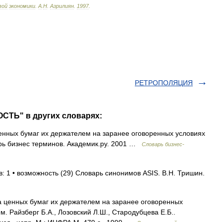
вой
экономики
.
А
.
Н
.
Азрилиян
.
1997
.
РЕТРОПОЛЯЦИЯ
СТЬ" в других словарях:
нных бумаг их держателем на заранее оговоренных условиях
ь бизнес терминов. Академик.ру. 2001 …
Словарь бизнес-
: 1 • возможность (29) Словарь синонимов ASIS. В.Н. Тришин.
 ценных бумаг их держателем на заранее оговоренных
 Райзберг Б.А., Лозовский Л.Ш., Стародубцева Е.Б..