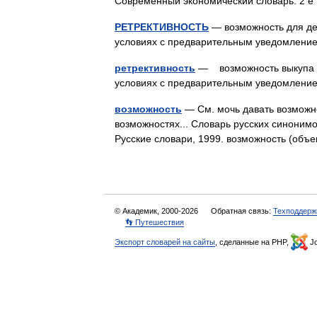
Современный экономический словарь. 2 е 
РЕТРЕКТИВНОСТЬ
— возможность для де
условиях с предварительным уведомле
ретрективность
— возможность выкупа ц
условиях с предварительным уведомле
возможность
— См. мочь давать возможно
возможностях... Словарь русских синонимо
Русские словари, 1999. возможность (объ
© Академик, 2000-2026
Обратная связь:
Техподдерж
👣 Путешествия
Экспорт словарей на сайты
, сделанные на PHP,
Jo