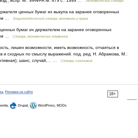
изд., испр. М.: ИНФРА М. 479 с.. 1999 …
Экономический словарь
ржателя ценных бумаг их выкупа на заранее оговоренных
нием …
Энциклопедический словарь экономики и права
енных бумаг их держателем на заранее оговоренных
нием …
Словарь экономических терминов
сть, лишен возможности, иметь возможность, отчаяться в
в и сходных по смыслу выражений. под. ред. Н. Абрамова, М.:
ективная); шанс, случай,… …
Словарь синонимов
ка
,
Реклама на сайте
18+
omla,
Drupal,
WordPress, MODx.