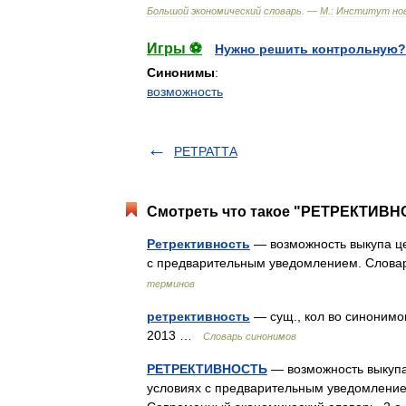
Большой
экономический
словарь
. —
М
.
:
Институт
но
Игры ⚽
Нужно решить контрольную?
Синонимы
:
возможность
РЕТРАТТА
Смотреть что такое "РЕТРЕКТИВНО
Ретрективность
— возможность выкупа це
с предварительным уведомлением. Словар
терминов
ретрективность
— сущ., кол во синонимов
2013 …
Словарь синонимов
РЕТРЕКТИВНОСТЬ
— возможность выкупа
условиях с предварительным уведомлением.