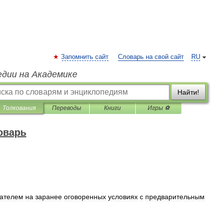
Запомнить сайт
Словарь на свой сайт
RU
едии на Академике
Найти!
Толкования
Переводы
Книги
Игры ⚽
оварь
ателем
на
заранее
оговоренных
условиях
с
предварительным